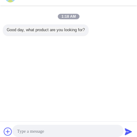
Aparatos de medición
Más
1:18 AM
Good day, what product are you looking for?
Probador de
Probador de
Microdurómetro
Sistem
dureza Micro
microdureza con
digital Brinell con
medici
Vickers equipado
aumento de 100X
carga automática,
interfer
con llave USB y
y 400X para
rango de fuerza
láser 
software
metales ferrosos
62,6 kg - 3000 kg
precisión 
automático de
ppm y res
Cambie la lengua
medición de
de 1
imágenes CCD
Spanish
Inicio
|
Sobre nosotros
|
Mapa del Sitio
|
Privacy Policy
Visión de escritorio
Copyright © 2016 - 2026 Unimetro Precision Machinery Co., Ltd.
All rights reserved.
Chatea
Solicitar una