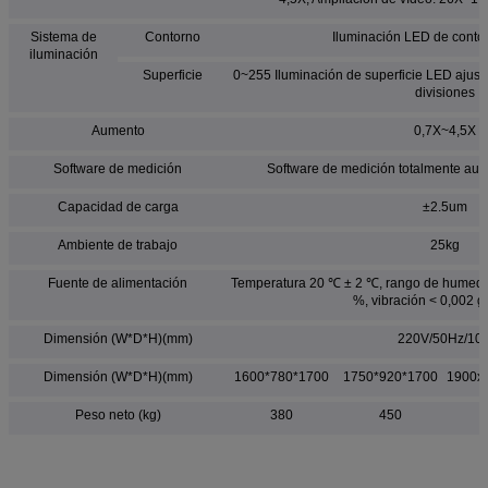
Sistema de
Contorno
Iluminación LED de conto
iluminación
Superficie
0~255 Iluminación de superficie LED ajusta
divisiones
Aumento
0,7X~4,5X
Software de medición
Software de medición totalmente a
Capacidad de carga
±2.5um
Ambiente de trabajo
25kg
Fuente de alimentación
Temperatura 20 ℃ ± 2 ℃, rango de humeda
%, vibración < 0,002 g
Dimensión (W*D*H)(mm)
220V/50Hz/10
Dimensión (W*D*H)(mm)
1600*780*1700
1750*920*1700
1900x
Peso neto (kg)
380
450