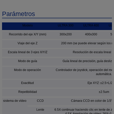
Parámetros
Modelo
ULTRA 300
ULTRA 400
ULT
Recorrido del eje X/Y (mm)
300x200
400x300
50
Viaje del eje Z
200 mm (se puede elevar según los req
Escala lineal de 3 ejes X/Y/Z
Resolución de escala lineal d
Modo de guía
Guía lineal de precisión, guía desliza
Modo de operación
Controlador de joystick, operación del m
automática.
Exactitud
Eje XYZ: ≤2.5+L/2
Repetibilidad
±2.5um
sistema de vídeo
CCD
Cámara CCD en color de 1/3" de
Lente
6.5X continuar haciendo clic en lente de z
4,5X; Ampliación de vídeo: 26X~172