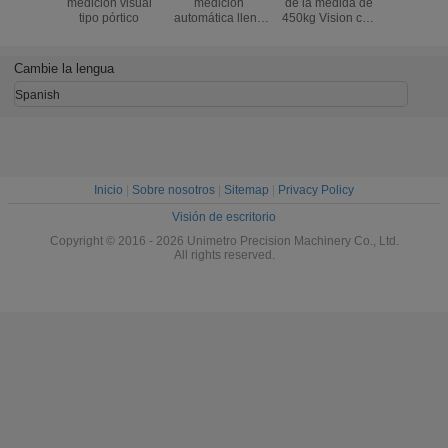
medición visual
medición
de la medida de
medición
tipo pórtico
automática llena
450kg Vision con
visión con
de Vision
el proceso duro
digital 
de la superficie de
1,2M pí
la oxidación
(B30
Cambie la lengua
Spanish
Inicio
|
Sobre nosotros
|
Sitemap
|
Privacy Policy
Visión de escritorio
Copyright © 2016 - 2026 Unimetro Precision Machinery Co., Ltd.
All rights reserved.