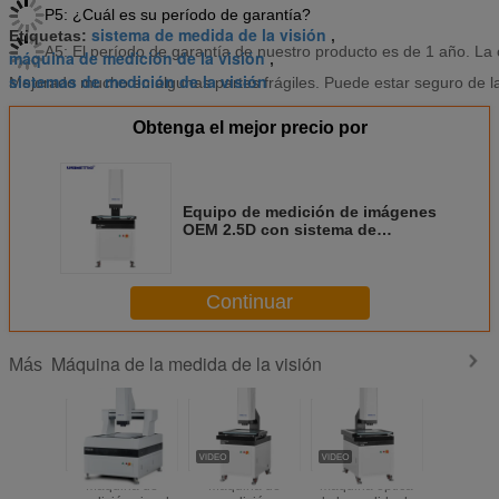
P5: ¿Cuál es su período de garantía?
sistema de medida de la visión
Etiquetas:
,
A5: El período de garantía de nuestro producto es de 1 año. La
máquina de medición de la visión
,
sistemas de medición de la visión
Mejorado mucho en algunas partes frágiles. Puede estar seguro de la
Obtenga el mejor precio por
Equipo de medición de imágenes
OEM 2.5D con sistema de
ejecución automática de
programas 3D
Continuar
Máquina de la medida de la visión
Más
Máquina de
Máquina de
máquina óptica
Máquin