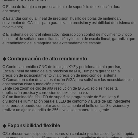
Ø Etapa de trabajo con procesamiento de superficie de oxidación dura
antirrayas;
Ø Estándar con guía lineal de precisión, husillo de bolas de molienda y
servomotor de CA, etc., para garantizar la precisión y estabilidad del sistema de
movimiento;
Ø El sistema de control integrado, integrado con control de movimiento y todo
el control de señales como iluminación y lectura de escala lineal, garantiza que
el rendimiento de la máquina sea extremadamente estable.
◆ Configuración de alto rendimiento
Ø Control automático CNC de tres ejes XYZ y posicionamiento preciso;
Escala lineal de vidrio de alta precisión de Ø 0,1 um para garantizar la
precisión de posicionamiento y la precisión de medición del sistema;
Ø Cámara en color de alta resolución GIGA para satisfacer las necesidades de
observación clara y medición precisa;
Lente con zoom de clic de alta resolución de Ø 6,5x, solo se necesita
duplicación precisa y corrección de píxeles una vez;
Ø Con iluminación fría LED de superficie programable de 5 anillos y 8
divisiones e iluminación paralela LED de contorno y ajuste de luz inteligente
incorporado, puede controlar automáticamente el brillo en las 8 divisiones y
realizar un ajuste de brillo de 256 niveles de manera inteligente.
◆ Expansibilidad flexible
ØSe ofrecen varios tipos de sensores sin contacto y sistemas de fijación rápida,
que pueden satisfacer diferentes requisitos de medición de diferentes clientes.