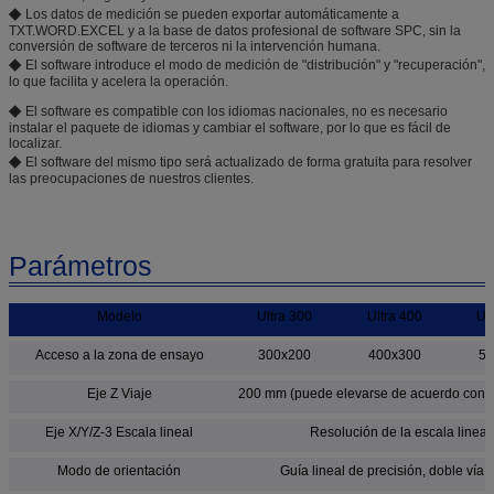
◆
Los datos de medición se pueden exportar automáticamente a
TXT.WORD.EXCEL y a la base de datos profesional de software SPC, sin la
conversión de software de terceros ni la intervención humana.
◆
El software introduce el modo de medición de "distribución" y "recuperación",
lo que facilita y acelera la operación.
◆
El software es compatible con los idiomas nacionales, no es necesario
instalar el paquete de idiomas y cambiar el software, por lo que es fácil de
localizar.
◆
El software del mismo tipo será actualizado de forma gratuita para resolver
las preocupaciones de nuestros clientes.
Parámetros
Modelo
Ultra 300
Ultra 400
Ult
Acceso a la zona de ensayo
300x200
400x300
50
Eje Z Viaje
200 mm (puede elevarse de acuerdo con los
Eje X/Y/Z-3 Escala lineal
Resolución de la escala lineal
Modo de orientación
Guía lineal de precisión, doble vía 