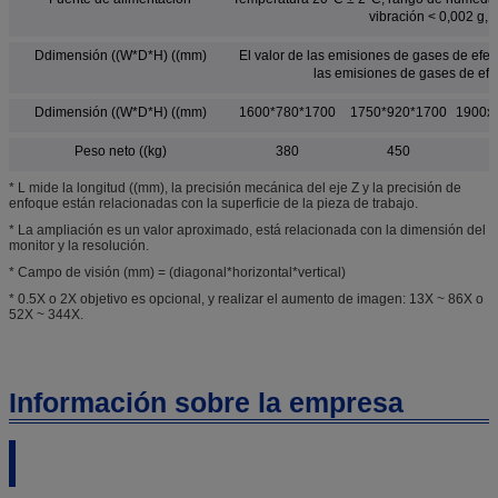
vibración < 0,002 g, 
Ddimensión ((W*D*H) ((mm)
El valor de las emisiones de gases de efec
las emisiones de gases de efe
Ddimensión ((W*D*H) ((mm)
1600*780*1700
1750*920*1700
1900x
Peso neto ((kg)
380
450
* L mide la longitud ((mm), la precisión mecánica del eje Z y la precisión de
enfoque están relacionadas con la superficie de la pieza de trabajo.
* La ampliación es un valor aproximado, está relacionada con la dimensión del
monitor y la resolución.
* Campo de visión (mm) = (diagonal*horizontal*vertical)
* 0.5X o 2X objetivo es opcional, y realizar el aumento de imagen: 13X ~ 86X o
52X ~ 344X.
Información sobre la empresa