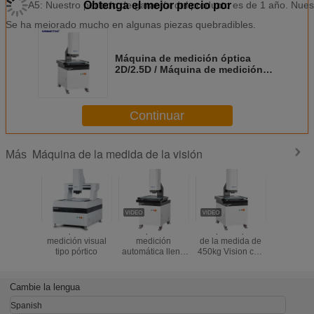
A5: Nuestro período de garantía del producto es de 1 año. Nues
Obtenga el mejor precio por
Se ha mejorado mucho en algunas piezas quebradibles.
Máquina de medición óptica
2D/2.5D / Máquina de medición
de visión (VMM) para inspección
automática
Continuar
Máquina de la medida de la visión
Más
Máquina de
Máquina de
máquina óptica
Máquin
medición visual
medición
de la medida de
medición
tipo pórtico
automática llena
450kg Vision con
visión con
de Vision
el proceso duro
digital 
de la superficie de
1,2M pí
la oxidación
(B30
Cambie la lengua
Spanish