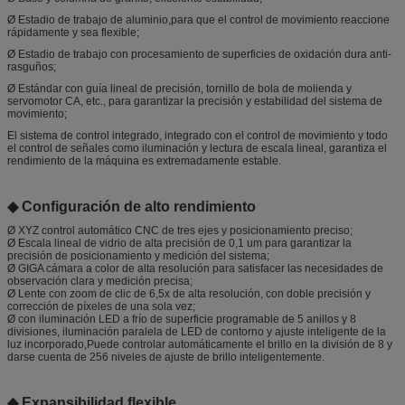
Ø Estadio de trabajo de aluminio,para que el control de movimiento reaccione
rápidamente y sea flexible;
Ø Estadio de trabajo con procesamiento de superficies de oxidación dura anti-
rasguños;
Ø Estándar con guía lineal de precisión, tornillo de bola de molienda y
servomotor CA, etc., para garantizar la precisión y estabilidad del sistema de
movimiento;
El sistema de control integrado, integrado con el control de movimiento y todo
el control de señales como iluminación y lectura de escala lineal, garantiza el
rendimiento de la máquina es extremadamente estable.
◆ Configuración de alto rendimiento
Ø XYZ control automático CNC de tres ejes y posicionamiento preciso;
Ø Escala lineal de vidrio de alta precisión de 0,1 um para garantizar la
precisión de posicionamiento y medición del sistema;
Ø GIGA cámara a color de alta resolución para satisfacer las necesidades de
observación clara y medición precisa;
Ø Lente con zoom de clic de 6,5x de alta resolución, con doble precisión y
corrección de píxeles de una sola vez;
Ø con iluminación LED a frío de superficie programable de 5 anillos y 8
divisiones, iluminación paralela de LED de contorno y ajuste inteligente de la
luz incorporado,Puede controlar automáticamente el brillo en la división de 8 y
darse cuenta de 256 niveles de ajuste de brillo inteligentemente.
◆ Expansibilidad flexible