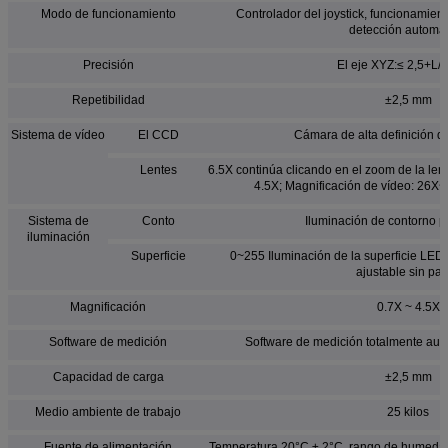
Modo de funcionamiento
Controlador del joystick, funcionamien
detección automát
Precisión
El eje XYZ:≤ 2,5+L
Repetibilidad
±2,5 mm
Sistema de vídeo
El CCD
Cámara de alta definición de
Lentes
6.5X continúa clicando en el zoom de la lent
4.5X; Magnificación de vídeo: 26X~
Sistema de
Conto
Iluminación de contorno 
iluminación
Superficie
0~255 Iluminación de la superficie LED d
ajustable sin pa
Magnificación
0.7X ~ 4.5X
Software de medición
Software de medición totalmente a
Capacidad de carga
±2,5 mm
Medio ambiente de trabajo
25 kilos
Fuente de alimentación
Temperatura 20°C ± 2°C, rango de humeda