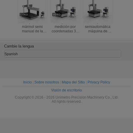
Máquina de
Máquina de
Tipo
Sistem
mármol semi
medición por
semiautomática
medici
manual de la
coordenadas 3D
máquina de
coordena
base 3D CMM
tipo puente (Serie
medición de
de alta pr
con la punta de
HELIUM)
coordenadas 3D
de 1,5
prueba de MH20i
de helio con
Cambie la lengua
velocidad
transversal de
Spanish
500 mm/s
Inicio
|
Sobre nosotros
|
Mapa del Sitio
|
Privacy Policy
Visión de escritorio
Copyright © 2016 - 2026 Unimetro Precision Machinery Co., Ltd.
All rights reserved.