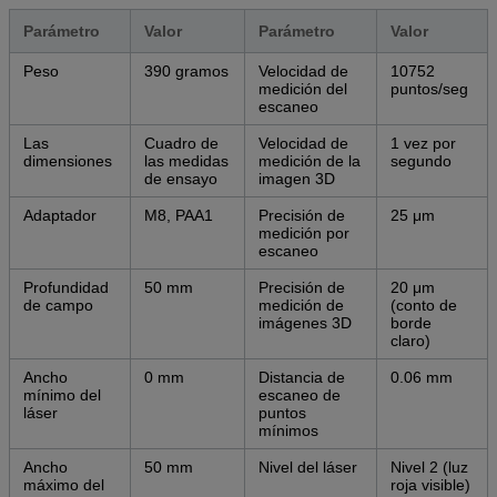
Parámetro
Valor
Parámetro
Valor
Peso
390 gramos
Velocidad de
10752
medición del
puntos/seg
escaneo
Las
Cuadro de
Velocidad de
1 vez por
dimensiones
las medidas
medición de la
segundo
de ensayo
imagen 3D
Adaptador
M8, PAA1
Precisión de
25 μm
medición por
escaneo
Profundidad
50 mm
Precisión de
20 μm
de campo
medición de
(conto de
imágenes 3D
borde
claro)
Ancho
0 mm
Distancia de
0.06 mm
mínimo del
escaneo de
láser
puntos
mínimos
Ancho
50 mm
Nivel del láser
Nivel 2 (luz
máximo del
roja visible)