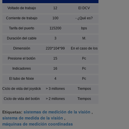
Voltado de trabajo
12
El DCV
Corriente de trabajo
100
- ¿Qué es?
Tarifa del puerto
115200
bps
Duración del cable
3
M.
Dimensión
220*104*99
En el caso de los
Presione el botón
15
Pc
Indicadores
16
Pc
El tubo de Nixie
4
Pc
Ciclo de vida del joystick
> 3 millones
Tiempos
Ciclo de vida del botón
> 2 millones
Tiempos
sistemas de medición de la visión
Etiquetas:
,
sistema de medida de la visión
,
máquinas de medición coordinadas