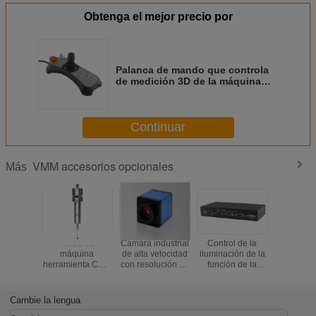
Obtenga el mejor precio por
Palanca de mando que controla
de medición 3D de la máquina
del movimiento coordinado
automático de AXIS
Continuar
VMM accesorios opcionales
Más
Proba de
Cámara industrial
Control de la
USB 2,0
máquina
de alta velocidad
iluminación de la
cámara ind
herramienta CNC
con resolución de
función de la
de alta ve
con rango de
2MP a 60 fps y
punta de prueba
del pixel 
transmisión de 5
soporte para
del regulador de
para V
m, adecuada para
tarjeta SD, salida
la máquina de la
automati
Cambie la lengua
centros de
HDMI
medida de Vision