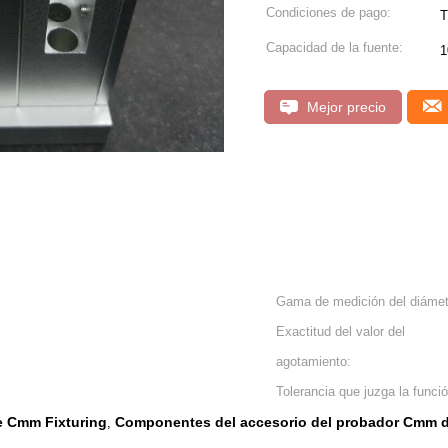
Condiciones de pago:
T
Capacidad de la fuente:
1
Mejor precio
Gama de medición del diámet
Exactitud del valor del
agotamiento:
Tolerancia que juzga la funció
e Cmm Fixturing
Componentes del accesorio del probador Cmm d
,