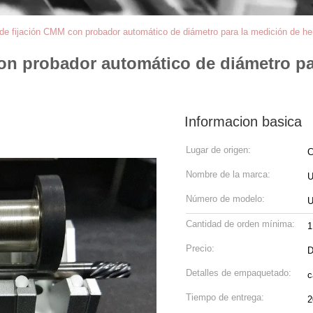
e fijación CMM con probador automático de diámetro para la medición de he
n probador automático de diámetro par
Informacion basica
Lugar de origen:
C
Nombre de la marca:
Número de modelo:
U
Cantidad de orden mínima:
1
Precio:
D
Detalles de empaquetado:
c
Tiempo de entrega:
2