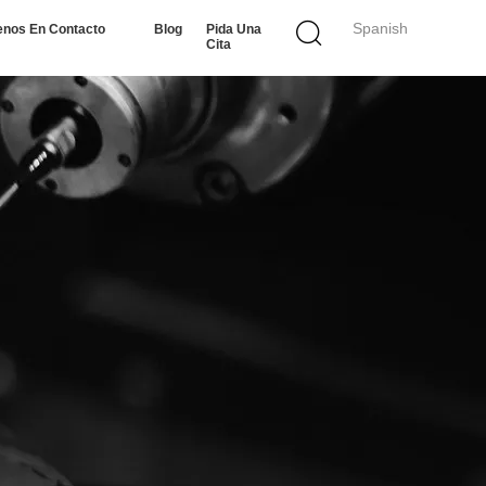
Spanish
enos En Contacto
Blog
Pida Una
Cita