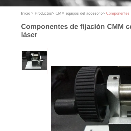
Inicio
>
Productos
>
CMM equipos del accesorio
>
Componentes d
Componentes de fijación CMM co
láser