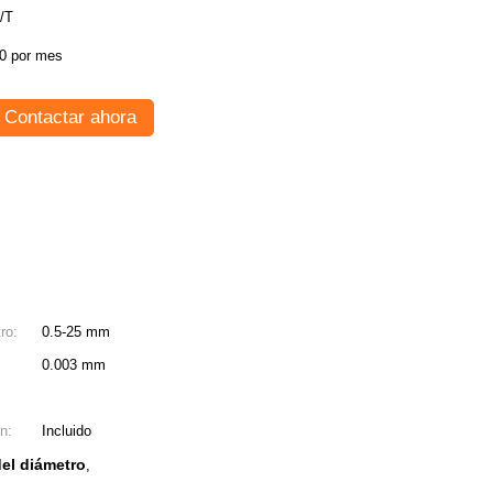
/T
0 por mes
Contactar ahora
ro:
0.5-25 mm
0.003 mm
n:
Incluido
el diámetro
,