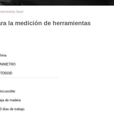
rramientas láser
a la medición de herramientas
hina
UNIMETRO
TD503D
iscussible
aja de madera
0 días de trabajo