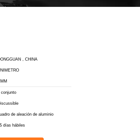
DONGGUAN，CHINA
UNIMETRO
CMM
 conjunto
iscussible
uadro de aleación de aluminio
5 días hábiles