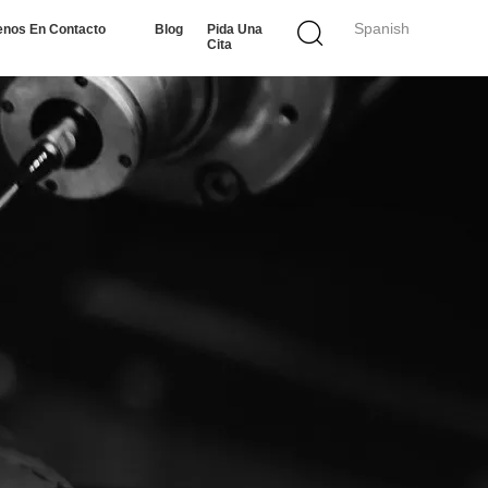
Spanish
enos En Contacto
Blog
Pida Una
Cita