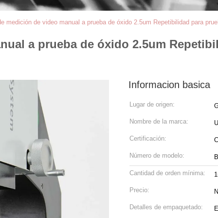
e medición de video manual a prueba de óxido 2.5um Repetibilidad para prue
nual a prueba de óxido 2.5um Repetibi
Informacion basica
Lugar de origen:
G
Nombre de la marca:
Certificación:
C
Número de modelo:
B
Cantidad de orden mínima:
1
Precio:
N
Detalles de empaquetado:
E