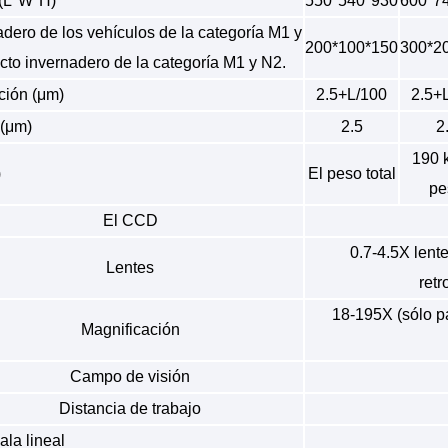
(L*W*H)
550*540*930
600*7
adero de los vehículos de la categoría M1 y
200*100*150
300*2
cto invernadero de la categoría M1 y N2.
ción (μm)
2.5+L/100
2.5+
 (μm)
2.5
2
190 
)
El peso total
pe
El CCD
0.7-4.5X len
Lentes
retr
18-195X (sólo pa
Magnificación
Campo de visión
Distancia de trabajo
la lineal