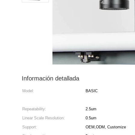
Información detallada
Model:
BASIC
Repeatability:
2.5um
Linear Scale Resolution:
0.5um
Support:
OEM,ODM, Customize