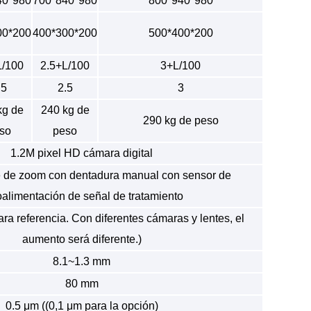
40*980
700*840*980
800*940*980
00*200
400*300*200
500*400*200
L/100
2.5+L/100
3+L/100
.5
2.5
3
kg de
240 kg de
290 kg de peso
so
peso
1.2M pixel HD cámara digital
te de zoom con dentadura manual con sensor de
oalimentación de señal de tratamiento
ra referencia. Con diferentes cámaras y lentes, el
aumento será diferente.)
8.1~1.3 mm
80 mm
0.5 μm ((0,1 μm para la opción)