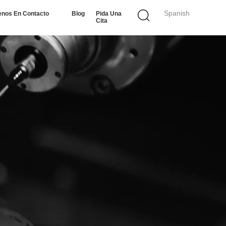
Spanish
enos En Contacto
Blog
Pida Una
Cita