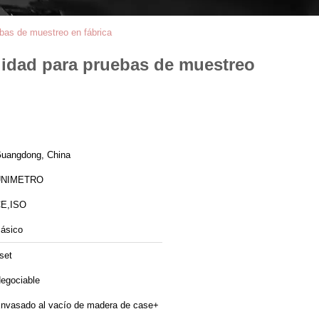
bas de muestreo en fábrica
lidad para pruebas de muestreo
uangdong, China
UNIMETRO
E,ISO
ásico
set
egociable
nvasado al vacío de madera de case+