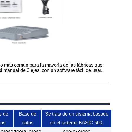
o más común para la mayoría de las fábricas que
manual de 3 ejes, con un software fácil de usar,
e de
Base de
Se trata de un sistema basado
tos
datos
en el sistema BASIC 500.