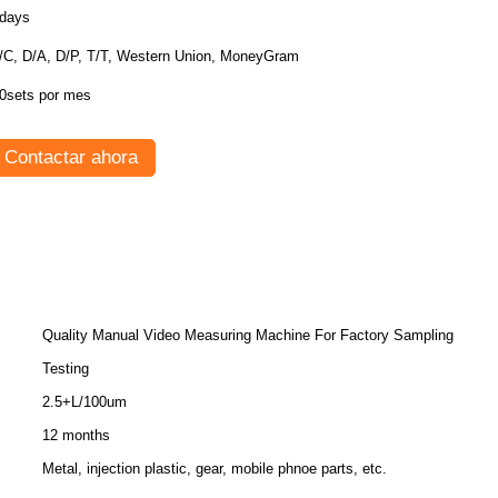
days
/C, D/A, D/P, T/T, Western Union, MoneyGram
0sets por mes
Contactar ahora
Quality Manual Video Measuring Machine For Factory Sampling
Testing
2.5+L/100um
12 months
Metal, injection plastic, gear, mobile phnoe parts, etc.