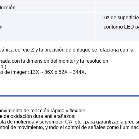
ducción
Luz de superfici
ón
contorno LED par
cánica del eje Z y la precisión de enfoque se relaciona con la
nada con la dimensión del monitor y la resolución.
al)
ento de imagen: 13X ~ 86X o 52X ~ 344X.
movimiento de reacción rápida y flexible;
e de oxidación dura anti arañazos;
 bola de molienda y servomotor CA, etc., para garantizar la preci
ntrol de movimiento, y todo el control de señales como iluminac