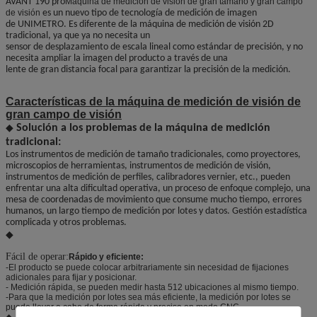
Máquina de medición de visión de gran tamaño y gran campo
AVANT 190 pro
de visión
es un nuevo tipo de tecnología de medición de imagen
de UNIMETRO. Es diferente de la máquina de medición de visión 2D
tradicional, ya que ya no necesita un
sensor de desplazamiento de escala lineal como estándar de precisión, y no
necesita ampliar la imagen del producto a través de una
lente de gran distancia focal para garantizar la precisión de la medición.
Características de la máquina de medición de visión de
gran campo de visión
◆
Solución a los problemas de la máquina de medición
tradicional:
Los instrumentos de medición de tamaño tradicionales, como proyectores,
microscopios de herramientas, instrumentos de medición de visión,
instrumentos de medición de perfiles, calibradores vernier, etc., pueden
enfrentar una alta dificultad operativa, un proceso de enfoque complejo, una
mesa de coordenadas de movimiento que consume mucho tiempo, errores
humanos, un largo tiempo de medición por lotes y datos. Gestión estadística
complicada y otros problemas.
◆
Fácil de operar:
Rápido y eficiente:
-El producto se puede colocar arbitrariamente sin necesidad de fijaciones
adicionales para fijar y posicionar.
- Medición rápida, se pueden medir hasta 512 ubicaciones al mismo tiempo.
-Para que la medición por lotes sea más eficiente, la medición por lotes se
puede llevar a cabo de forma rápida y precisa en modo CNC.
◆