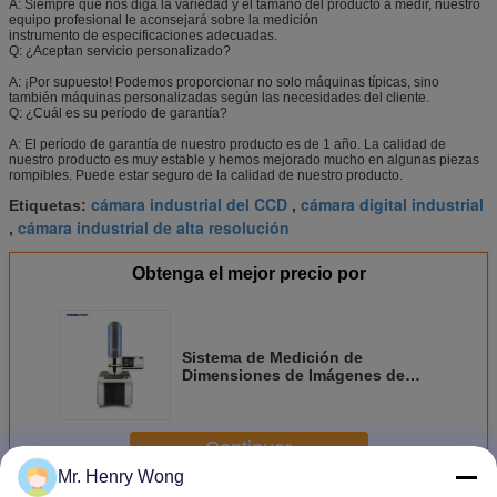
A: Siempre que nos diga la variedad y el tamaño del producto a medir, nuestro
equipo profesional le aconsejará sobre la medición
instrumento de especificaciones adecuadas.
Q: ¿Aceptan servicio personalizado?
A: ¡Por supuesto! Podemos proporcionar no solo máquinas típicas, sino
también máquinas personalizadas según las necesidades del cliente.
Q: ¿Cuál es su período de garantía?
A: El período de garantía de nuestro producto es de 1 año. La calidad de
nuestro producto es muy estable y hemos mejorado mucho en algunas piezas
rompibles. Puede estar seguro de la calidad de nuestro producto.
cámara industrial del CCD
cámara digital industrial
Etiquetas:
,
cámara industrial de alta resolución
,
Obtenga el mejor precio por
Sistema de Medición de
Dimensiones de Imágenes de
Alta Precisión
Continuar
Mr. Henry Wong