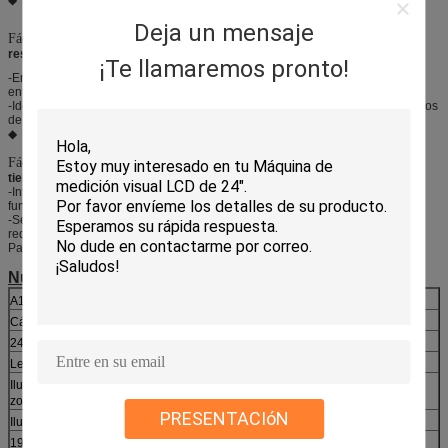
Deja un mensaje
Fácil de operar:
-Con solo un botón, cualquiera puede obtener fácilmente
resultados de medición precisos y consistentes.
¡Te llamaremos pronto!
-Enfoque automático del software, sin desviación causada por el ajuste del
enfoque.
-Identifica automáticamente la ubicación de la medición, obteniendo resultados
de medición uniformes y estables.
◆
Fácil de operar:
-Cualquiera puede comenzar rápidamente, ahorrando
tiempo de capacitación manual y mejorando la eficiencia del trabajo
-Interfaz de operación simple, el operador puede encontrar rápidamente la
función correspondiente y medirla.
-Se pueden crear líneas virtuales y puntos virtuales para satisfacer más
requisitos de medición.
Parámetro de la máquina de medición de visión de gran campo de visión:
Número de modelo
A190
Sensor de imagen
Cámara digital a color HD de 2000W
Pantalla externa
24’
Lente receptora de luz
Lente telecéntrica única
Sistema de disparo
Iluminación direccional de anillo de una sola
Sistema de transmisión
zona (luz blanca)
PRESENTACIóN
Iluminación transmitida paralela (luz blanca)
Visión amplia (mm)
195*130mm
Repetibilidad