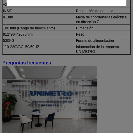
±3 (Mesa de coordenadas sin movimiento)
Software de medición
INS/F
Resolución de pantalla
0.1um
Mesa de coordenadas eléctrica
en dirección Z
100 mm (Rango de movimiento)
Dimensión
812*964*2076mm
Peso
530KG
Fuente de alimentación
110-230VAC, 50/60HZ
Información de la empresa
UNIMETRO
Preguntas frecuentes: