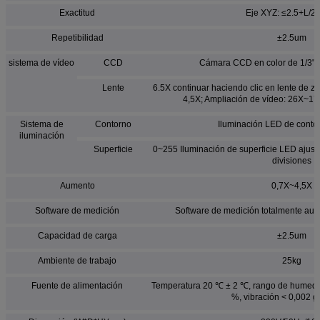
Exactitud
Eje XYZ: ≤2.5+L/2
Repetibilidad
±2.5um
sistema de vídeo
CCD
Cámara CCD en color de 1/3" de
Lente
6.5X continuar haciendo clic en lente de z
4,5X; Ampliación de vídeo: 26X~172
Sistema de
Contorno
Iluminación LED de conto
iluminación
Superficie
0~255 Iluminación de superficie LED ajusta
divisiones
Aumento
0,7X~4,5X
Software de medición
Software de medición totalmente a
Capacidad de carga
±2.5um
Ambiente de trabajo
25kg
Fuente de alimentación
Temperatura 20 ℃ ± 2 ℃, rango de humeda
%, vibración < 0,002 g