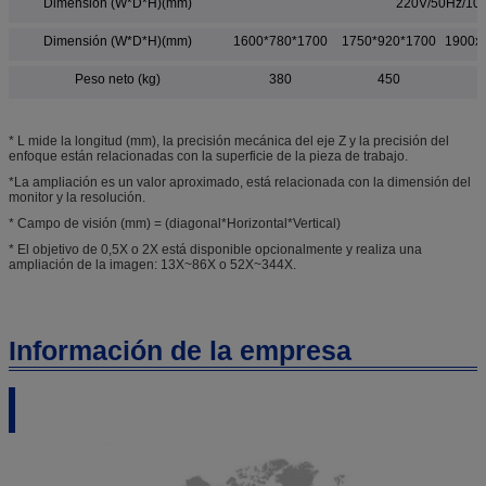
Dimensión (W*D*H)(mm)
220V/50Hz/10
Dimensión (W*D*H)(mm)
1600*780*1700
1750*920*1700
1900x
Peso neto (kg)
380
450
* L mide la longitud (mm), la precisión mecánica del eje Z y la precisión del
enfoque están relacionadas con la superficie de la pieza de trabajo.
*La ampliación es un valor aproximado, está relacionada con la dimensión del
monitor y la resolución.
* Campo de visión (mm) = (diagonal*Horizontal*Vertical)
* El objetivo de 0,5X o 2X está disponible opcionalmente y realiza una
ampliación de la imagen: 13X~86X o 52X~344X.
Información de la empresa