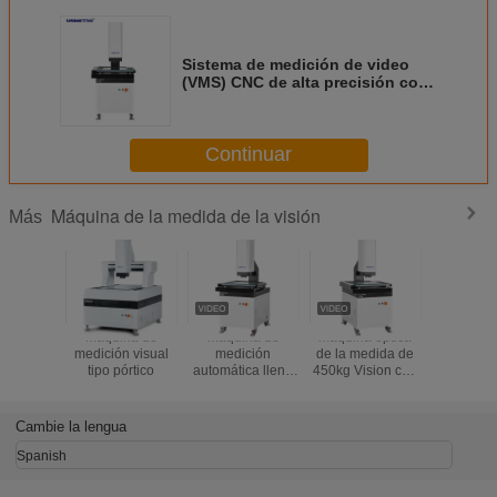
Sistema de medición de video
(VMS) CNC de alta precisión con
análisis estadístico SPC
integrado
Continuar
Máquina de la medida de la visión
Más
Máquina de
Máquina de
máquina óptica
Máquin
medición visual
medición
de la medida de
medición
tipo pórtico
automática llena
450kg Vision con
visión con
de Vision
el proceso duro
digital 
de la superficie de
1,2M pí
la oxidación
(B30
Cambie la lengua
Spanish