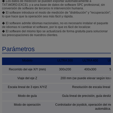
◆
Los datos de medición se pueden exportar automáticamente a
TXT.WORD.EXCEL y a una base de datos de software SPC profesional, sin
conversión de software de terceros ni intervención humana.
◆
El software introduce el modo de medición de "distribución" y "recuperación",
lo que hace que la operación sea más fácil y rápida.
◆
El software admite idiomas nacionales, no es necesario instalar el paquete
de idiomas ni cambiar el software, por lo que es fácil de localizar.
◆
El software del mismo tipo se actualizará de forma gratuita para solucionar
las preocupaciones de nuestros clientes.
Parámetros
Modelo
ULTRA 300
ULTRA 400
ULT
Recorrido del eje X/Y (mm)
300x200
400x300
50
Viaje del eje Z
200 mm (se puede elevar según los req
Escala lineal de 3 ejes X/Y/Z
Resolución de escala lineal d
Modo de guía
Guía lineal de precisión, guía desliza
Modo de operación
Controlador de joystick, operación del m
automática.