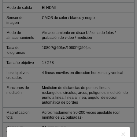
Modo de salida
El HDMI
Sensor de
CMOS de color / blanco y negro
imagen
Modo de
Almacenamiento en disco U / toma de fotos /
almacenamiento
grabación de video / medición
Tasa de
1080P@60fps/1080P@50fps
fotogramas
Tamaño objetivo
1 / 2 / 8
Los objetivos
4 líneas móviles en dirección horizontal y vertical
cruzados
Funciones de
Medición de distancias de puntos, líneas,
medición
rectángulos, círculos, arcos, polígonos; medición de
punto a línea, línea a línea, ángulo; detección
automática de bordes
Magnificación
Aproximadamente 30-200 veces ajustable (con
total
monitor de 21 pulgadas)
Campo de
2.5 mm-22 mm
visión