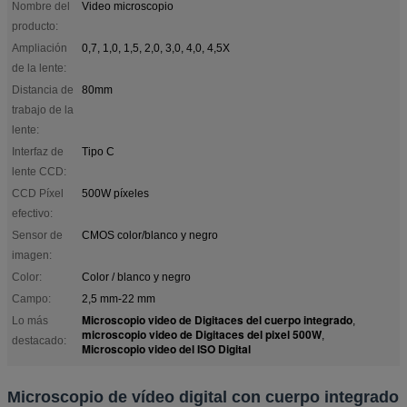
Nombre del
Video microscopio
producto:
Ampliación
0,7, 1,0, 1,5, 2,0, 3,0, 4,0, 4,5X
de la lente:
Distancia de
80mm
trabajo de la
lente:
Interfaz de
Tipo C
lente CCD:
CCD Píxel
500W píxeles
efectivo:
Sensor de
CMOS color/blanco y negro
imagen:
Color:
Color / blanco y negro
Campo:
2,5 mm-22 mm
Microscopio video de Digitaces del cuerpo integrado
Lo más
,
microscopio video de Digitaces del pixel 500W
,
destacado:
Microscopio video del ISO Digital
Microscopio de vídeo digital con cuerpo integrado