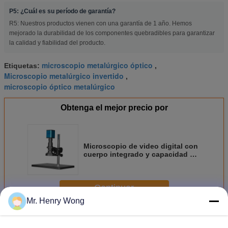
P5: ¿Cuál es su período de garantía?
R5: Nuestros productos vienen con una garantía de 1 año. Hemos
mejorado la durabilidad de los componentes quebradibles para garantizar
la calidad y fiabilidad del producto.
microscopio metalúrgico óptico
Etiquetas:
,
Microscopio metalúrgico invertido
,
microscopio óptico metalúrgico
Obtenga el mejor precio por
Microscopio de video digital con
cuerpo integrado y capacidad de
medición
Continuar
Mr. Henry Wong
Microscopios industriales
Más