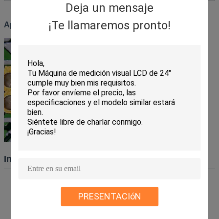
Deja un mensaje
¡Te llamaremos pronto!
Aplicación del video microscopio - Inspección de PCB
Información sobre la empresa
PRESENTACIóN